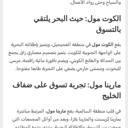
والسياح وحتى رواد الأعمال.
الكوت مول: حيث البحر يلتقي
بالتسوق
يقع
الكوت مول
في منطقة الفحيحيل، ويتميز بإطلالته البحرية
على الواجهة الجنوبية للكويت. يتميز بتصميم معماري راق يجمع
بين الحداثة والطابع الكويتي، ويضم نافورة مائية راقصة، مرسى
لليخوت، وممشى خارجي يضفي على التجربة طابعا مفتوحا.
مارينا مول: تجربة تسوق على ضفاف
الخليج
في قلب منطقة السالمية، يقع
مارينا مول
، المرتبط مباشرة
بمارينا كريسنت والمارينا بلازا، ويعد من أوائل المجمعات التي
جمعت بين التسوق والإطلالة البحرية. يشتهر بتنوع المطاعم