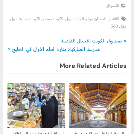
الأسواق
Tags:
,
,
,
,
,
,
الأفنيور
الخيران مول
الكوت مول
الكويت
سوق الكويت
مارينا مول
مول 360
تصفّح
P
صندوق الكويت للأجيال القادمة
N
r
مدرسة المباركية: منارة العلم الأولى في الخليج
المقالات
e
e
More Related Articles
x
v
t
i
P
o
o
u
s
s
t
P
:
o
s
t
السوق الداخلي وسكة عنزة نبض
أسواق الفحيحيل: من البساطة إلى