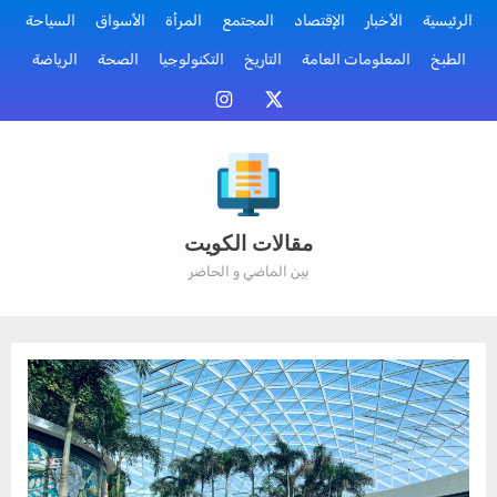
Ski
الرئيسية
الأخبار
الإقتصاد
المجتمع
المرأة
الأسواق
السياحة
t
الطبخ
المعلومات العامة
التاريخ
التكنولوجيا
الصحة
الرياضة
conten
منصة
إنستقرام
أكس
مقالات الكويت
بين الماضي و الحاضر