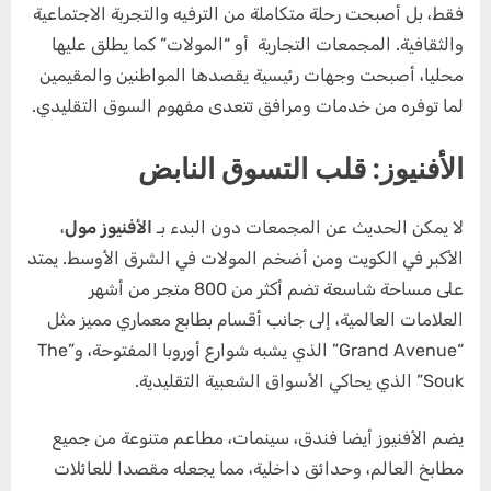
فقط، بل أصبحت رحلة متكاملة من الترفيه والتجربة الاجتماعية
والثقافية. المجمعات التجارية أو “المولات” كما يطلق عليها
محليا، أصبحت وجهات رئيسية يقصدها المواطنين والمقيمين
لما توفره من خدمات ومرافق تتعدى مفهوم السوق التقليدي.
الأفنيوز: قلب التسوق النابض
لا يمكن الحديث عن المجمعات دون البدء بـ
الأفنيوز مول
،
الأكبر في الكويت ومن أضخم المولات في الشرق الأوسط. يمتد
على مساحة شاسعة تضم أكثر من 800 متجر من أشهر
العلامات العالمية، إلى جانب أقسام بطابع معماري مميز مثل
“Grand Avenue” الذي يشبه شوارع أوروبا المفتوحة، و”The
Souk” الذي يحاكي الأسواق الشعبية التقليدية.
يضم الأفنيوز أيضا فندق، سينمات، مطاعم متنوعة من جميع
مطابخ العالم، وحدائق داخلية، مما يجعله مقصدا للعائلات