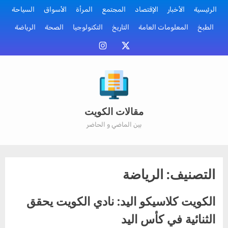
Ski
الرئيسية
الأخبار
الإقتصاد
المجتمع
المرأة
الأسواق
السياحة
t
الطبخ
المعلومات العامة
التاريخ
التكنولوجيا
الصحة
الرياضة
conten
منصة
إنستقرام
أكس
مقالات الكويت
بين الماضي و الحاضر
التصنيف:
الرياضة
الكويت كلاسيكو اليد: نادي الكويت يحقق
الثنائية في كأس اليد