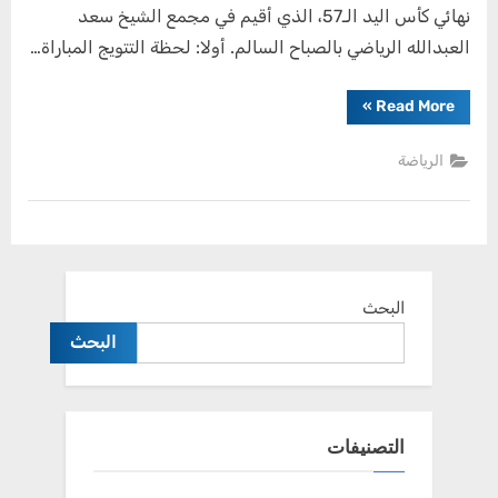
نهائي كأس اليد الـ57، الذي أقيم في مجمع الشيخ سعد
العبدالله الرياضي بالصباح السالم. أولا: لحظة التتويج المباراة…
“الكويت
»
Read More
كلاسيكو
اليد:
نادي
الرياضة
الكويت
يحقق
الثنائية
في
كأس
اليد”
البحث
البحث
التصنيفات