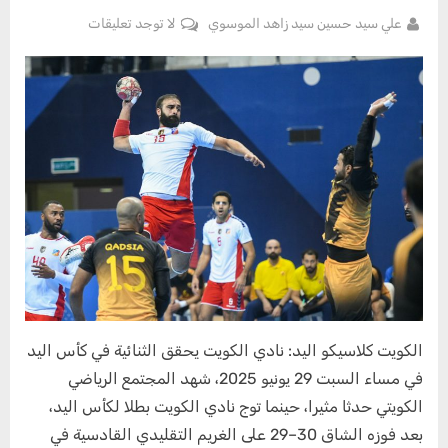
By
على
علي سيد حسين سيد زاهد الموسوي
لا توجد تعليقات
Posted
يوليو
الكويت
on
1,
كلاسيكو
2025
اليد:
نادي
الكويت
يحقق
الثنائية
في
كأس
اليد
الكويت كلاسيكو اليد: نادي الكويت يحقق الثنائية في كأس اليد
في مساء السبت 29 يونيو 2025، شهد المجتمع الرياضي
الكويتي حدثا مثيرا، حينما توج نادي الكويت بطلا لكأس اليد،
بعد فوزه الشاق 30–29 على الغريم التقليدي القادسية في