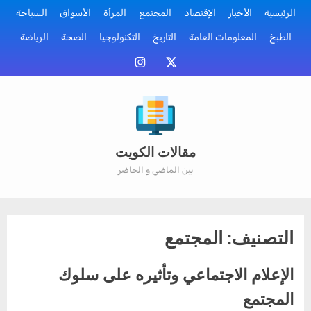
Ski
الرئيسية
الأخبار
الإقتصاد
المجتمع
المرأة
الأسواق
السياحة
t
الطبخ
المعلومات العامة
التاريخ
التكنولوجيا
الصحة
الرياضة
conten
منصة
إنستقرام
أكس
مقالات الكويت
بين الماضي و الحاضر
التصنيف:
المجتمع
الإعلام الاجتماعي وتأثيره على سلوك
المجتمع