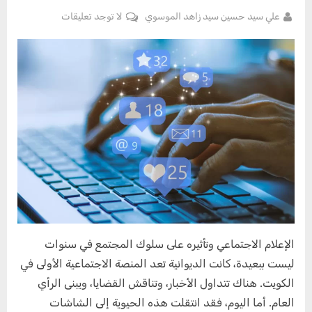
By
على
علي سيد حسين سيد زاهد الموسوي
لا توجد تعليقات
Posted
يوليو
الإعلام
on
21,
الاجتماعي
2025
وتأثيره
على
سلوك
المجتمع
الإعلام الاجتماعي وتأثيره على سلوك المجتمع في سنوات
ليست ببعيدة، كانت الديوانية تعد المنصة الاجتماعية الأولى في
الكويت. هناك تتداول الأخبار، وتناقش القضايا، ويبنى الرأي
العام. أما اليوم، فقد انتقلت هذه الحيوية إلى الشاشات