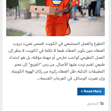
تضيء
دروب
العطاء
التطوع والعمل المجتمعي في الكويت: قصص تضيء دروب
العطاء حين يكون العطاء طبعا لا تكلفا في الكويت، لا ينظر إلى
العمل التطوعي كواجب خارجي أو مهمة مؤقتة، بل هو امتداد
طبيعي لقيم تربت عليها الأجيال. من زمن “الفريج” إلى عصر
التطبيقات الذكية، ظل العطاء ركيزة من ركائز الهوية الكويتية،
وإن تغيرت الوسائل. في الفرجان القديمة،…
“التطوع
»
Read More
والعمل
المجتمعي
في
المجتمع
الكويت:
قصص