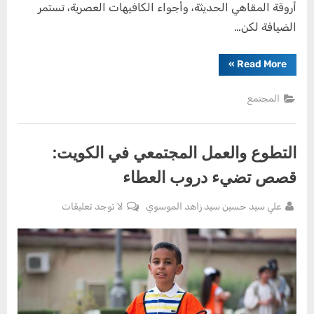
أروقة المقاهي الحديثة، وأجواء الكافيهات العصرية، تستمر
الضيافة لكن…
“الضيافة
»
Read More
الكويتية:
ديوانية
الأمس
المجتمع
و
كافيه
اليوم”
التطوع والعمل المجتمعي في الكويت:
قصص تضيء دروب العطاء
By
على
علي سيد حسين سيد زاهد الموسوي
لا توجد تعليقات
Posted
يونيو
التطوع
on
25,
والعمل
2025
المجتمعي
في
الكويت:
قصص