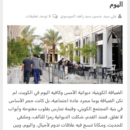
اليوم
By
على
علي سيد حسين سيد زاهد الموسوي
لا توجد تعليقات
Posted
يوليو
الضيافة
on
6,
الكويتية:
2025
ديوانية
الأمس
و
كافيه
اليوم
الضيافة الكويتية: ديوانية الأمس وكافيه اليوم في الكويت، لم
تكن الضيافة يوما مجرد عادة اجتماعية، بل كانت حجر الأساس
في بنية المجتمع الكويتي، وقيمة تمارس بقلوب مفتوحة وأبواب
لا تغلق. فمنذ القدم، شكلت الديوانية رمزا للتآلف، وملتقى
للحديث، ومكانا تنسج فيه علاقات تدوم لأجيال. واليوم، وبين