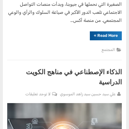
الصغيرة التي نحملها في جيوبنا، وبدأت منصات التواصل
الاجتماعي تلعب الدور الأكبر في صياغة السلوك والرأي والوعي
المجتمعي. من منصة أكس…
“الإعلام
»
Read More
الاجتماعي
وتأثيره
على
المجتمع
سلوك
المجتمع”
الذكاء الإصطناعي في مناهج الكويت
الدراسية
By
على
علي سيد حسين سيد زاهد الموسوي
لا توجد تعليقات
Posted
يوليو
الذكاء
on
13,
الإصطناعي
2025
في
مناهج
الكويت