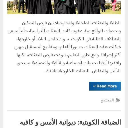
الطلبة والبعثات الداخلية والخارجية: بين فرص التمكين
وتحديات الواقع منذ عقود، كانت البعثات الدراسية حلما يسعى
إليه آلاف الطلبة في الكويت. سواء داخل البلاد أو خارجها،
شكلت هذه البعثات جسورا للعلم، ومفاتيح لمستقبل مهني
أكثر إشراقا. ومع تطور التعليم، تنوعت فرص البعثات، لكنها
رافقتها أيضا تحديات اجتماعية وثقافية واقتصادية تستحق
التأمل والنقاش. البعثات الخارجية: نافذة…
“الطلبة
»
Read More
والبعثات
الداخلية
والخارجية:
المجتمع
بين
فرص
التمكين
وتحديات
الواقع”
الضيافة الكويتية: ديوانية الأمس و كافيه