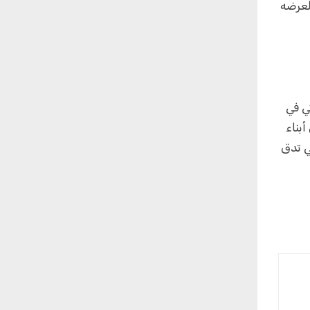
 لعرضه
ي في
بناء
ي تدق