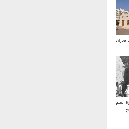
: جدران
ة العلم
ج