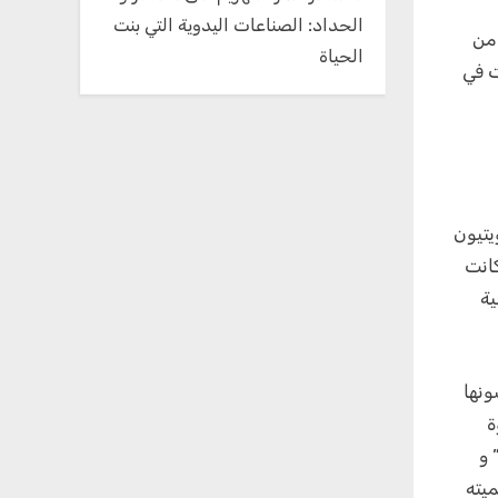
الحداد: الصناعات اليدوية التي بنت
 من
الحياة
ت في
يتيون
كانت
ية
ونها
ة
 و
يته