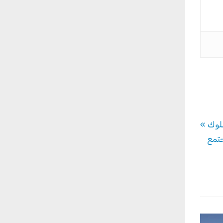
سلوك
تمع