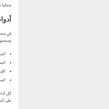
محليا ب
أدوا
في محله
ومجموع
الم
الم
الإب
المط
كل أداة
على الن