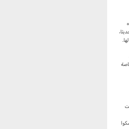
ه
يثا،
ها.
اصة
ت
كوا