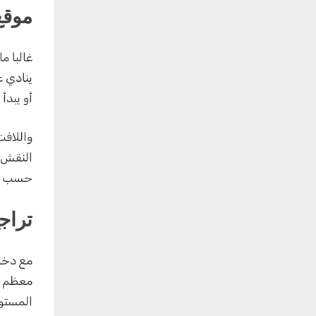
موقع
غالبا م
ينادي ع
أو يبدأ
واللافت
النقش و
حسب ذو
تراجع
مع دخول
معظم ال
المستو