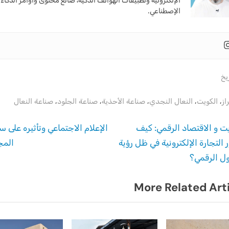
الإلكترونية وتطبيقات الهواتف الذكية، صانع محتوى وأوامر الذكاء
الإصطناعي.
ريخ
T
,
,
,
,
,
از
الكويت
النعال النجدي
صناعة الأحذية
صناعة الجلود
صناعة النعال
ح
N
ت و الاقتصاد الرقمي: كيف
الإعلام الاجتماعي وتأثيره على 
e
 التجارة الإلكترونية في ظل رؤية
المج
الات
x
ل الرقمي؟
t
More Related Art
P
o
s