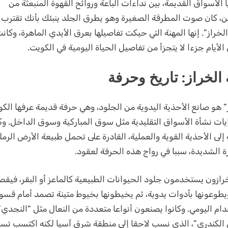
ا الأسواق القديمة، بين نداءات الباعة وروائح القهوة المنبعثة من
الكويت
ن، كان صوت المطرقة الصغيرة وهو يطرق الجلد ينبئك بأنك تقترب
خراز”. إنها المهنة التي حيكت تفاصيلها بعرق الأيدي الماهرة، وكان
الأيام جزءا لا يتجزأ من تفاصيل الحياة اليومية في الكويت.
 الخراز: تاريخ وحرفة
” هو صانع الأحذية اليدوية من الجلود، وهي حرفة قديمة عرفها الكو
يات نشأة الأسواق التقليدية مثل سوق المباركية وسوق الداخل. و
إلى الأحذية القوية والعملية، القادرة على تحمل طبيعة الأرض الرمل
ة الشديدة، سببا في رواج هذه الحرفة لعقود.
رازون يستخدمون جلود الحيوانات الطبيعية كالماعز أو البقر، فيقص
يطوعونها بأدوات يدوية، ثم يخيطونها بخيوط متينة تصمد أمام قسو
ام اليومي. وكانوا يصنعون أنواعا متعددة من النعال مثل “النجدي”
 الكندري”، الذي نسب لاحقا إلى منطقة شرق آسيا لكنه اكتسب تسم