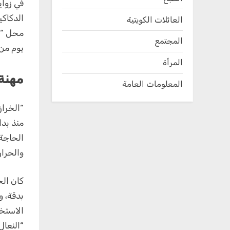
في زواي
الدكاكي
العائلات الكويتية
محل “ال
المجتمع
يوم من 
المرأة
مهنة
المعلومات العامة
“الخراز
منذ بدا
الحاجة 
والحرار
كان الخ
بدقة، و
الاستخد
“النعال