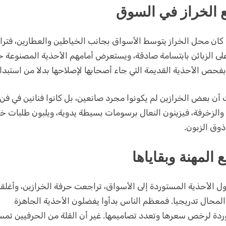
 الخراز في السوق
ا كان محل الخراز يتوسط الأسواق بجانب الخياطين والعطارين، فترا
لى الزبائن بابتسامة صادقة، ويستعرض أمامهم الأحذية المصنوعة حد
 بفحص الأحذية القديمة التي جاء أصحابها لإصلاحها بدلا من استبدال
 أن بعض الخرازين لم يكونوا مجرد صانعين، بل كانوا فنانين في فن
الزخرفة، فيزينون النعال برسومات بسيطة يدوية، ويلبون طلبات خ
ق الزبون.
 المهنة وبقاياها
 الأحذية المستوردة إلى الأسواق، تراجعت حرفة الخرازين، وأغلق
محال تدريجيا. فمعظم الناس بدأوا يفضلون الأحذية الجاهزة
ردة لرخص سعرها وتعدد تصاميمها. غير أن القلة من الحرفيين تمس