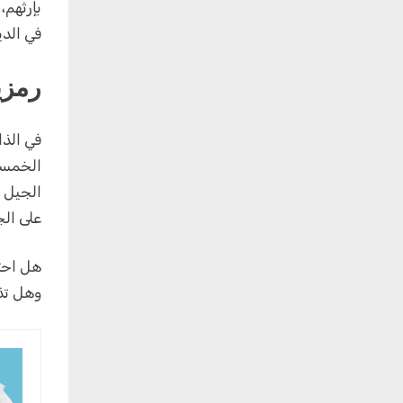
بإرثهم،
في الدي
رمزي
في الذا
الخمسين
الجيل ا
على الج
هل احت
وهل تذك