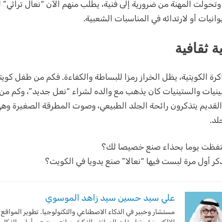
 وتحولت المهنة من ضرورية إلى فنية، يطلب منهم الآن “نعال تراثي”
وانيات أو لارتدائه في المناسبات الشعبية.
ة ثقافية
كرة الكويتية، يظل الخراز رمزا للبساطة والكفاءة. فكم من طفل كويت
يات والستينيات كان يذهب مع والده لشراء “نعل جديد”، وكم من أ
لقديم يتذكرون رائحة الجلد الطبيعي، وصوت المطرقة الصغيرة وه
لد.
فظت يوما بحذاء صنع خصيصا لك؟
ر أول مرة لبست فيها “نعالا” صنع يدويا في الكويت؟
علي سيد حسين سيد زاهد الموسوي
مستشار وخبير في الذكاء الاصطناعي والتكنولوجيا. تطوير المواقع