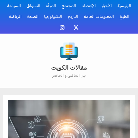
Ski
الرئيسية
الأخبار
الإقتصاد
المجتمع
المرأة
الأسواق
السياحة
t
الطبخ
المعلومات العامة
التاريخ
التكنولوجيا
الصحة
الرياضة
conten
منصة
إنستقرام
أكس
مقالات الكويت
بين الماضي و الحاضر