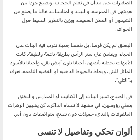
الصغيرات حين يبدأن في تعلم الحجاب، ويصبح جزءا من
هويتهن في المدرسة، والبيت، والمناسبات. غالبا ما يصنع من
الشيفون أو القطن الخفيف، ويزين بالتطريز البسيط حول
الحواف.
البخنق لم يكن فرضا، بل طقسا جميلا تدرب فيه البنات على
الحياء، ويعلمن على ستر الرأس بطريقة ناعمة ولطيفة. كانت
الأمهات يخطنه بأيديهن، أحيانا بلون أبيض نقي، وأحيانا بالأسود
المائل للبني، ويحاط بالخيوط الذهبية أو الفضية الناعمة، تعرف
بـ”التلي”.
في الصباح، تسير البنات إلى الكتاتيب أو المدارس والبخنق
يغطي رؤوسهن، في مشهد لا تنساه الذاكرة. كن يشبهن الزهرات
الملفوفات بالندى، جميلات دون تصنع، متواضعات دون أمر.
ألوان تحكي وتفاصيل لا تنسى