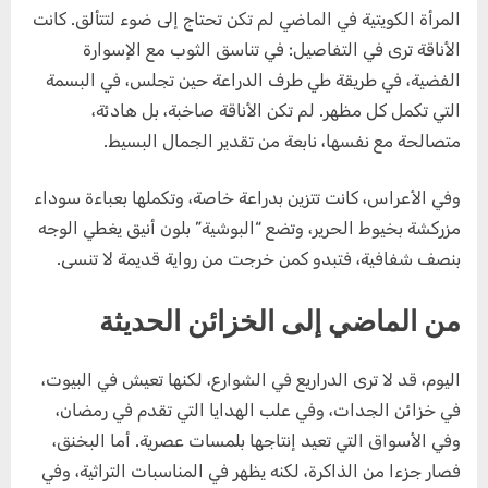
المرأة الكويتية في الماضي لم تكن تحتاج إلى ضوء لتتألق. كانت
الأناقة ترى في التفاصيل: في تناسق الثوب مع الإسوارة
الفضية، في طريقة طي طرف الدراعة حين تجلس، في البسمة
التي تكمل كل مظهر. لم تكن الأناقة صاخبة، بل هادئة،
متصالحة مع نفسها، نابعة من تقدير الجمال البسيط.
وفي الأعراس، كانت تتزين بدراعة خاصة، وتكملها بعباءة سوداء
مزركشة بخيوط الحرير، وتضع “البوشية” بلون أنيق يغطي الوجه
بنصف شفافية، فتبدو كمن خرجت من رواية قديمة لا تنسى.
من الماضي إلى الخزائن الحديثة
اليوم، قد لا ترى الدراريع في الشوارع، لكنها تعيش في البيوت،
في خزائن الجدات، وفي علب الهدايا التي تقدم في رمضان،
وفي الأسواق التي تعيد إنتاجها بلمسات عصرية. أما البخنق،
فصار جزءا من الذاكرة، لكنه يظهر في المناسبات التراثية، وفي