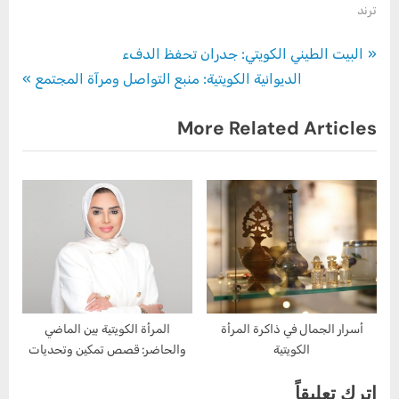
ترند
تصفّح
P
البيت الطيني الكويتي: جدران تحفظ الدفء
N
r
الديوانية الكويتية: منبع التواصل ومرآة المجتمع
المقالات
e
e
More Related Articles
x
v
t
i
P
o
o
u
s
s
t
P
:
o
s
t
أسرار الجمال في ذاكرة المرأة
المرأة الكويتية بين الماضي
الكويتية
والحاضر: قصص تمكين وتحديات
:
اترك تعليقاً