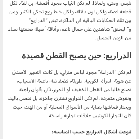
تلبس، ومتى، ولماذا. لم تكن الثياب مجرد أقمشة، بل لغة. لكل
قطعة قصة، ولكل لون دلالة، ولكل خيط روح تحكي الكثير. ومن
بين تلك الحكايات الباقية في الذاكرة، تبقى “الدراريع”
و”البخنق” شاهدين على جمال ناعم، وأناقة أصيلة صنعتها نساء
من الزمن الجميل.
الدراريع: حين يصبح القطن قصيدة
لم تكن “الدراعة” مجرد لباس منزلي، بل كانت التعبير الأصدق
عن هوية المرأة الكويتية. طويلة، فضفاضة، ناعمة الانسياب،
تصنع غالبا من القطن الخفيف أو الحرير، تأتي بألوان زاهية
ونقوش متفردة. لم تكن الدراريع تشترى جاهزة، بل تفصل باليد،
ويختار قماشها بعناية من الأسواق المحلية أو من الهند، حيث
كان للتجار الكويتيين علاقات تجارية راسخة.
تنوعت أشكال الدراريع حسب المناسبة: