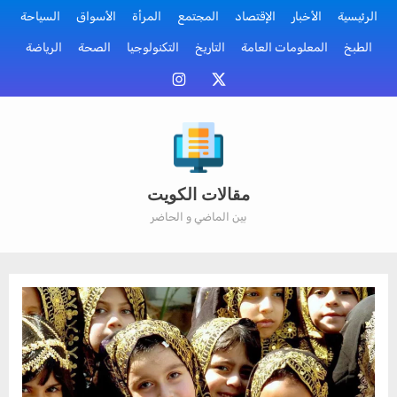
Ski
الرئيسية
الأخبار
الإقتصاد
المجتمع
المرأة
الأسواق
السياحة
t
الطبخ
المعلومات العامة
التاريخ
التكنولوجيا
الصحة
الرياضة
conten
منصة
إنستقرام
أكس
مقالات الكويت
بين الماضي و الحاضر